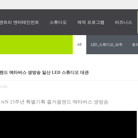
엔트리 엔터테인먼트
스튜디오
제작 프로그램
비즈니스
All
LED_스튜디오_파주
호
움랜드 메타버스 생방송 일산 LED 스튜디오 대관
1526
 tvN 15주년 특별기획 즐거움랜드 메타버스 생방송