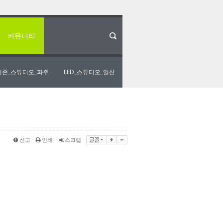
커뮤니티
리존_스튜디오_파주
LED_스튜디오_일산
신고
인쇄
스크랩