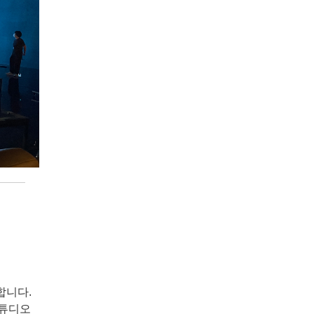
니​다.
스튜디오