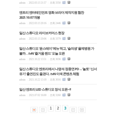
admin
2022.03.13 21:57
조회 3350
|
|
엔트리 엔터테인먼트 영화 브라더 제작지원 협찬
2021.10.07 개봉
admin
2022.03.13 20:16
조회 2446
|
|
일산 스튜디오 라이브커머스 현장
admin
2022.03.13 20:06
조회 3379
|
|
일산 스튜디오 '윤스테이' 메뉴 먹고, '슬의생' 율제병원 가
볼까…tvN '즐거움 랜드' 오늘 오픈
admin
2021.10.22 13:51
조회 3036
|
|
일산 스튜디오 엔트리에서 나영석·정종연 PD→'놀토'·'신서
유기' 출연진도 즐겼다..tvN 이색 콘텐츠 체험
admin
2021.10.22 13:18
조회 3016
|
|
일산 엔트리 LED 스튜디오 정식 오픈~!!
admin
2021.07.02 16:00
조회 3260
|
|
1
2
3