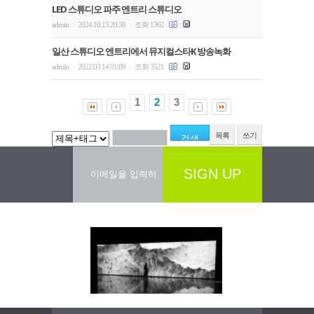
LED 스튜디오 파주 엔트리 스튜디오
admin
2024.10.13 20:38
조회 1362
|
|
일산 스튜디오 엔트리에서 뮤지컬스타K 방송녹화
admin
2022.03.14 01:09
조회 3521
|
|
1
2
3
목록
쓰기
SIGN UP