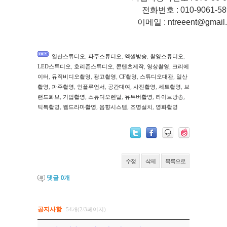
전화번호 : 010-9061-5
이메일 : ntreeent@gmail
,
,
,
,
일산스튜디오
파주스튜디오
엑셀방송
촬영스튜디오
,
,
,
,
LED스튜디오
호리존스튜디오
콘텐츠제작
영상촬영
크리에
,
,
,
,
,
이터
뮤직비디오촬영
광고촬영
CF촬영
스튜디오대관
일산
,
,
,
,
,
,
촬영
파주촬영
인플루언서
공간대여
사진촬영
세트촬영
브
,
,
,
,
,
랜드화보
기업촬영
스튜디오렌탈
유튜버촬영
라이브방송
,
,
,
,
틱톡촬영
웹드라마촬영
음향시스템
조명설치
영화촬영
수정
삭제
목록으로
댓글
0
개
공지사항
54개(2/3페이지)