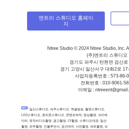
엔트리 스튜디오 홈페이
지
Ntree Studio © 2024 Ntree Studio, Inc. 
(주)엔트리 스튜디오
경기도 파주시 탄현면 검산로 4
경기 고양시 일산서구 대화2로 17-5
사업자등록번호 : 573-86-0
전화번호 : 010-9061-5
이메일 : ntreeent@gmail
,
,
,
,
일산스튜디오
파주스튜디오
엑셀방송
촬영스튜디오
,
,
,
,
LED스튜디오
호리존스튜디오
콘텐츠제작
영상촬영
크리에
,
,
,
,
,
이터
뮤직비디오촬영
광고촬영
CF촬영
스튜디오대관
일산
,
,
,
,
,
,
촬영
파주촬영
인플루언서
공간대여
사진촬영
세트촬영
브