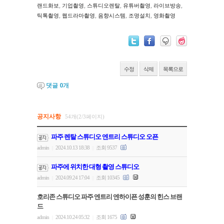
,
,
,
,
,
랜드화보
기업촬영
스튜디오렌탈
유튜버촬영
라이브방송
,
,
,
,
틱톡촬영
웹드라마촬영
음향시스템
조명설치
영화촬영
수정
삭제
목록으로
댓글
0
개
공지사항
54개(2/3페이지)
파주 렌탈 스튜디오 엔트리 스튜디오 오픈
admin
2024.10.13 18:38
조회 9537
|
|
파주에 위치한 대형 촬영 스튜디오
admin
2024.09.24 17:04
조회 10345
|
|
호리존 스튜디오 파주 엔트리 엔하이픈 성훈의 힌스 브랜
드
admin
2024.10.24 05:32
조회 1675
|
|