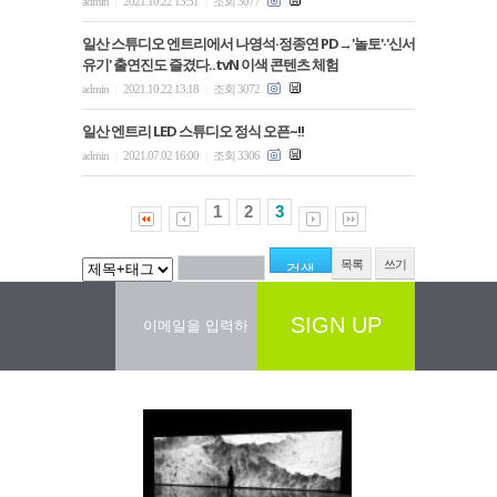
admin
2021.10.22 13:51
조회 3077
|
|
일산 스튜디오 엔트리에서 나영석·정종연 PD→'놀토'·'신서
유기' 출연진도 즐겼다..tvN 이색 콘텐츠 체험
admin
2021.10.22 13:18
조회 3072
|
|
일산 엔트리 LED 스튜디오 정식 오픈~!!
admin
2021.07.02 16:00
조회 3306
|
|
1
2
3
목록
쓰기
SIGN UP