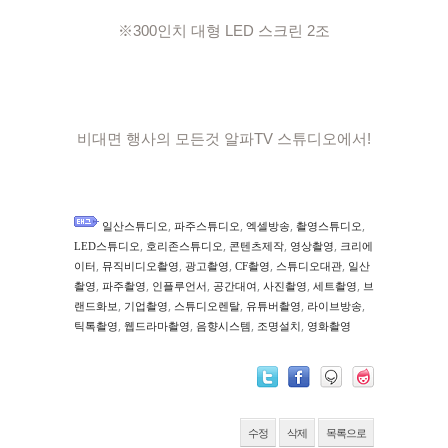
※300인치 대형 LED 스크린 2조

비대면 행사의 모든것 알파TV 스튜디오에서!
,
,
,
,
일산스튜디오
파주스튜디오
엑셀방송
촬영스튜디오
,
,
,
,
LED스튜디오
호리존스튜디오
콘텐츠제작
영상촬영
크리에
,
,
,
,
,
이터
뮤직비디오촬영
광고촬영
CF촬영
스튜디오대관
일산
,
,
,
,
,
,
촬영
파주촬영
인플루언서
공간대여
사진촬영
세트촬영
브
,
,
,
,
,
랜드화보
기업촬영
스튜디오렌탈
유튜버촬영
라이브방송
,
,
,
,
틱톡촬영
웹드라마촬영
음향시스템
조명설치
영화촬영
수정
삭제
목록으로