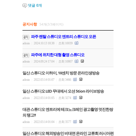
댓글
0
개
공지사항
54개(3/3페이지)
파주 렌탈 스튜디오 엔트리 스튜디오 오픈
admin
2024.10.13 18:38
조회 10039
|
|
파주에 위치한 대형 촬영 스튜디오
admin
2024.09.24 17:04
조회 10807
|
|
일산 스튜디오 이하이, 10센치 방문 온라인생방송
admin
2022.03.14 01:07
조회 3466
|
|
일산 스튜디오 LED 무대에서 오션 5tion 라이브방송
admin
2022.03.14 01:05
조회 3274
|
|
대관 스튜디오 엔트리에 테크노크레인 광고촬영 멋진한쌍
의 탱고!!
admin
2022.03.14 01:04
조회 3577
|
|
일산 스튜디오 해외방송인 비대면 온라인 교류회 러시아편