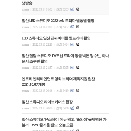
생방송
admin
2022.03.14 01:02
조회 3203
|
|
일산 LED 스튜디오 2022 tvN 드라마 별똥별 촬영
admin
2022.03.14 01:00
조회 3467
|
|
LED 스튜디오 일산 진짜아이돌 웹드라마 촬영
admin
2022.03.13 22:26
조회 3464
|
|
일산 렌탈 스튜디오 TV조선 드라마 엉클 빅톤 정수빈, 아나
운서 조수빈 촬영
admin
2022.03.13 21:57
조회 3395
|
|
엔트리 엔터테인먼트 영화 브라더 제작지원 협찬
2021.10.07 개봉
admin
2022.03.13 20:16
조회 2449
|
|
일산 스튜디오 라이브커머스 현장
admin
2022.03.13 20:06
조회 3436
|
|
일산 스튜디오 '윤스테이' 메뉴 먹고, '슬의생' 율제병원 가
볼까…tvN '즐거움 랜드' 오늘 오픈