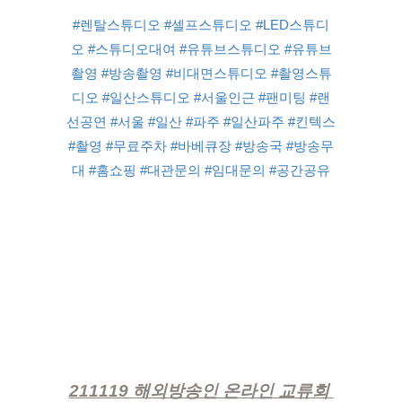
#렌탈스튜디오
#셀프스튜디오
#LED스튜디
오
#스튜디오대여
#유튜브스튜디오
#유튜브
촬영
#방송촬영
#비대면스튜디오
#촬영스튜
디오
#일산스튜디오
#서울인근
#팬미팅
#랜
선공연
#서울
#일산
#파주
#일산파주
#킨텍스
#촬영
#무료주차
#바베큐장
#방송국
#방송무
대
#홈쇼핑
#대관문의
#임대문의
#공간공유
211119 해외방송인 온라인 교류회 