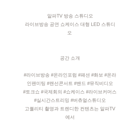
알파TV 방송 스튜디오

라이브방송 공연 쇼케이스 대형 LED 스튜디
오 

공간 소개

#라이브방송 #온라인포럼 #패션 #화보 #온라
인팬미팅 #랜선콘서트 #밴드 #뮤직비디오

#토크쇼 #국제회의 #쇼케이스 #라이브커머스 
#실시간스트리밍 #버츄얼스튜디오

고퀄리티 촬영과 트렌디한 컨텐츠는 알파TV
에서
