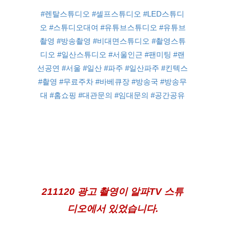
#렌탈스튜디오
#셀프스튜디오
#LED스튜디
오
#스튜디오대여
#유튜브스튜디오
#유튜브
촬영
#방송촬영
#비대면스튜디오
#촬영스튜
디오
#일산스튜디오
#서울인근
#팬미팅
#랜
선공연
#서울
#일산
#파주
#일산파주
#킨텍스
#촬영
#무료주차
#바베큐장
#방송국
#방송무
대
#홈쇼핑
#대관문의
#임대문의
#공간공유
211120 광고 촬영이 알파TV 스튜
디오에서 있었습니다.