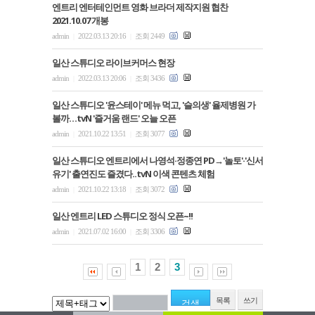
엔트리 엔터테인먼트 영화 브라더 제작지원 협찬
2021.10.07 개봉
admin
2022.03.13 20:16
조회 2449
|
|
일산 스튜디오 라이브커머스 현장
admin
2022.03.13 20:06
조회 3436
|
|
일산 스튜디오 '윤스테이' 메뉴 먹고, '슬의생' 율제병원 가
볼까…tvN '즐거움 랜드' 오늘 오픈
admin
2021.10.22 13:51
조회 3077
|
|
일산 스튜디오 엔트리에서 나영석·정종연 PD→'놀토'·'신서
유기' 출연진도 즐겼다..tvN 이색 콘텐츠 체험
admin
2021.10.22 13:18
조회 3072
|
|
일산 엔트리 LED 스튜디오 정식 오픈~!!
admin
2021.07.02 16:00
조회 3306
|
|
1
2
3
목록
쓰기