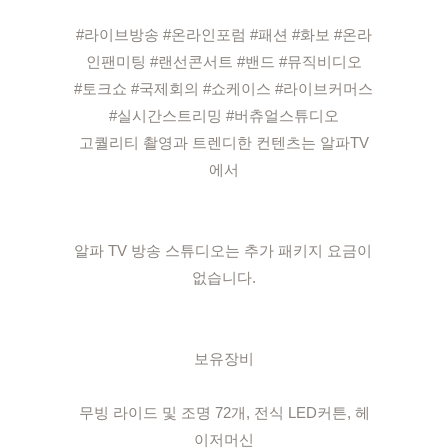
#라이브방송 #온라인포럼 #패션 #화보 #온라
인팬미팅 #랜선콘서트 #밴드 #뮤직비디오

#토크쇼 #국제회의 #쇼케이스 #라이브커머스 
#실시간스트리밍 #버츄얼스튜디오

고퀄리티 촬영과 트렌디한 컨텐츠는 알파TV
에서

알파 TV 방송 스튜디오는 추가 패키지 요금이 
없습니다.

보유장비

무빙 라이드 및 조명 72개, 전식 LED커튼, 헤
이저머신
