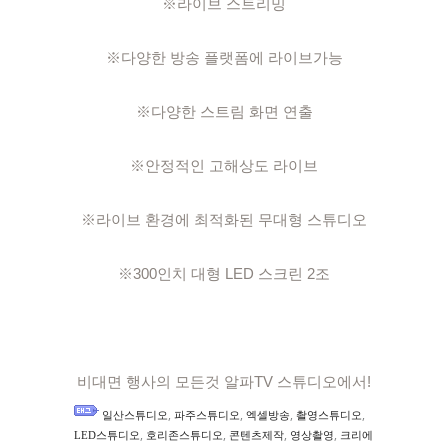
※라이브 스트리밍

※다양한 방송 플랫폼에 라이브가능

※다양한 스트림 화면 연출

※안정적인 고해상도 라이브

※라이브 환경에 최적화된 무대형 스튜디오

※300인치 대형 LED 스크린 2조

비대면 행사의 모든것 알파TV 스튜디오에서!
,
,
,
,
일산스튜디오
파주스튜디오
엑셀방송
촬영스튜디오
,
,
,
,
LED스튜디오
호리존스튜디오
콘텐츠제작
영상촬영
크리에